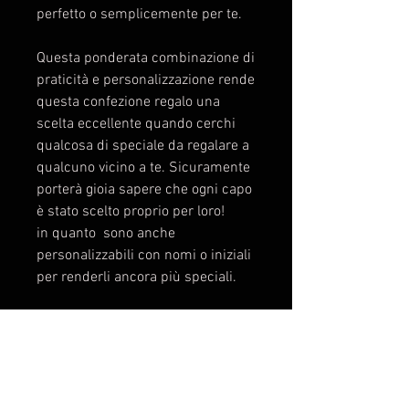
perfetto o semplicemente per te.
Questa ponderata combinazione di
praticità e personalizzazione rende
questa confezione regalo una
scelta eccellente quando cerchi
qualcosa di speciale da regalare a
qualcuno vicino a te. Sicuramente
porterà gioia sapere che ogni capo
è stato scelto proprio per loro!
in quanto sono anche
personalizzabili con nomi o iniziali
per renderli ancora più speciali.
* IL SET CALLIGRAFIA
COMPRENDE
1 penna piuma,
1 PENDENTE FIORINO D'ORO
1 portapenne in metallo,