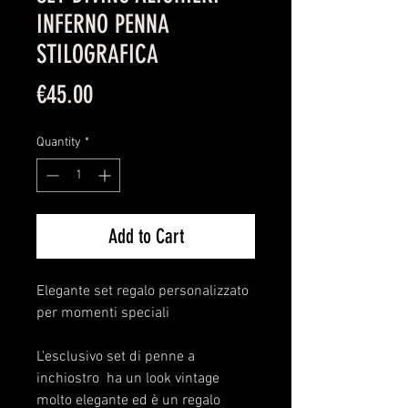
INFERNO PENNA
STILOGRAFICA
Price
€45.00
Quantity
*
Add to Cart
Elegante set regalo personalizzato
per momenti speciali
L'esclusivo set di penne a
inchiostro ha un look vintage
molto elegante ed è un regalo